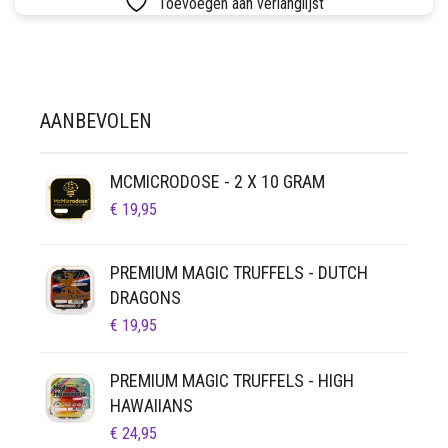
Toevoegen aan verlanglijst
LUCHTDICHT
FILTERS
SETS
VETVRIJ PAPIER
AANBEVOLEN
MCMICRODOSE - 2 X 10 GRAM
€
19,95
PREMIUM MAGIC TRUFFELS - DUTCH
DRAGONS
€
19,95
PREMIUM MAGIC TRUFFELS - HIGH
HAWAIIANS
€
24,95