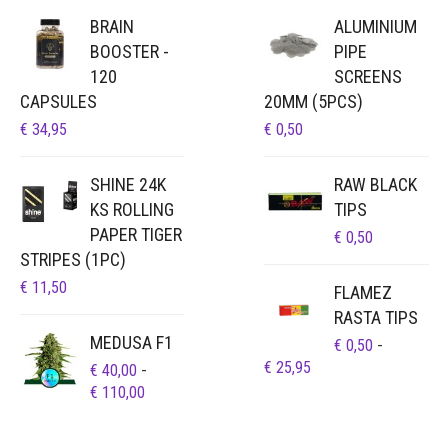
BRAIN
ALUMINIUM
BOOSTER -
PIPE
120
SCREENS
CAPSULES
20MM (5PCS)
€
34,95
€
0,50
SHINE 24K
RAW BLACK
KS ROLLING
TIPS
PAPER TIGER
€
0,50
STRIPES (1PC)
€
11,50
FLAMEZ
RASTA TIPS
MEDUSA F1
€
0,50
-
PRIJSKLASSE:
€
25,95
€
40,00
-
€ 0,50
PRIJSKLASSE:
€
110,00
TOT
€ 40,00
€ 25,95
TOT