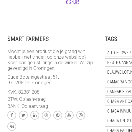
€
24,95
SMART FARMERS
TAGS
Mocht je een product die je graag wilt
AUTOFLOWER 
hebben niet vinden op onze webshop?
Kom dan gerust langs in de winkel. Wij zijn
BESTE CANNA
gevestigd in Groningen.
BLAUWE LOTU
Oude Boteringestraat 51,
CAMAGRA VO
9712GE te Groningen
KVK: 82381208
CANNABIS ZA
BTW: Op aanvraag
CHAGA ANTIO
BANK: Op aanvraag
CHAGA IMMUU
CHAGA ONTST
CHAGA PADDE