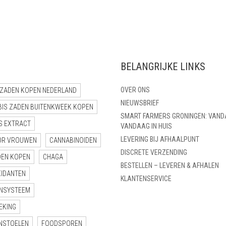
€ 110,00
BELANGRIJKE LINKS
OVER ONS
ZADEN KOPEN NEDERLAND
NIEUWSBRIEF
BIS ZADEN BUITENKWEEK KOPEN
SMART FARMERS GRONINGEN: VAND
S EXTRACT
VANDAAG IN HUIS
LEVERING BIJ AFHAALPUNT
OR VROUWEN
CANNABINOIDEN
DISCRETE VERZENDING
DEN KOPEN
CHAGA
BESTELLEN – LEVEREN & AFHALEN
XIDANTEN
KLANTENSERVICE
NSYSTEEM
EKING
NSTOELEN
FOODSPOREN