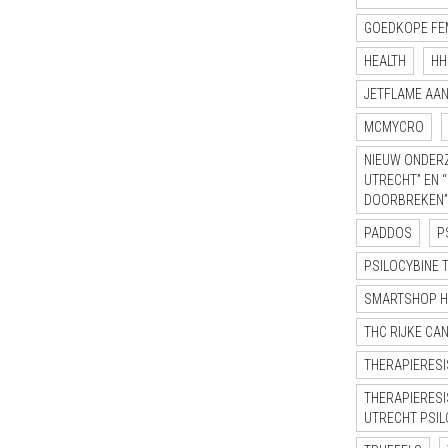
GOEDKOPE FE
HEALTH
HH
JETFLAME AA
MCMYCRO
NIEUW ONDERZ
UTRECHT” EN 
DOORBREKEN”
PADDOS
P
PSILOCYBINE 
SMARTSHOP 
THC RIJKE CA
THERAPIERESI
THERAPIERESI
UTRECHT PSI