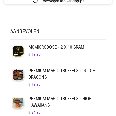
Toevoegen aan verlanglijst
LUCHTDICHT
FILTERS
SETS
VETVRIJ PAPIER
AANBEVOLEN
MCMICRODOSE - 2 X 10 GRAM
€
19,95
PREMIUM MAGIC TRUFFELS - DUTCH
DRAGONS
€
19,95
PREMIUM MAGIC TRUFFELS - HIGH
HAWAIIANS
€
24,95