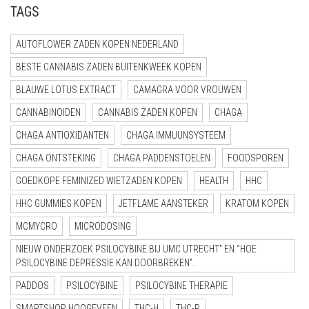
TAGS
AUTOFLOWER ZADEN KOPEN NEDERLAND
BESTE CANNABIS ZADEN BUITENKWEEK KOPEN
BLAUWE LOTUS EXTRACT
CAMAGRA VOOR VROUWEN
CANNABINOIDEN
CANNABIS ZADEN KOPEN
CHAGA
CHAGA ANTIOXIDANTEN
CHAGA IMMUUNSYSTEEM
CHAGA ONTSTEKING
CHAGA PADDENSTOELEN
FOODSPOREN
GOEDKOPE FEMINIZED WIETZADEN KOPEN
HEALTH
HHC
HHC GUMMIES KOPEN
JETFLAME AANSTEKER
KRATOM KOPEN
MCMYCRO
MICRODOSING
NIEUW ONDERZOEK PSILOCYBINE BIJ UMC UTRECHT” EN “HOE
PSILOCYBINE DEPRESSIE KAN DOORBREKEN”.
PADDOS
PSILOCYBINE
PSILOCYBINE THERAPIE
SMARTSHOP HOOGEVEEN
THC-H
THC-P