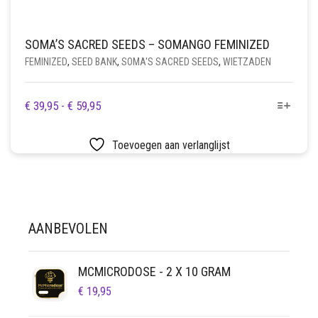
SOMA’S SACRED SEEDS – SOMANGO FEMINIZED
FEMINIZED
,
SEED BANK
,
SOMA'S SACRED SEEDS
,
WIETZADEN
DIT
PRIJSKLASSE:
€
39,95
-
€
59,95
PRODUCT
€ 39,95
HEEFT
TOT
Toevoegen aan verlanglijst
MEERDERE
€ 59,95
VARIATIES.
DEZE
OPTIE
KAN
AANBEVOLEN
GEKOZEN
WORDEN
OP
MCMICRODOSE - 2 X 10 GRAM
DE
€
19,95
PRODUCTPAGINA