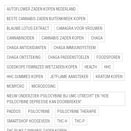
AUTOFLOWER ZADEN KOPEN NEDERLAND
BESTE CANNABIS ZADEN BUITENKWEEK KOPEN
BLAUWE LOTUS EXTRACT
CAMAGRA VOOR VROUWEN
CANNABINOIDEN
CANNABIS ZADEN KOPEN
CHAGA
CHAGA ANTIOXIDANTEN
CHAGA IMMUUNSYSTEEM
CHAGA ONTSTEKING
CHAGA PADDENSTOELEN
FOODSPOREN
GOEDKOPE FEMINIZED WIETZADEN KOPEN
HEALTH
HHC
HHC GUMMIES KOPEN
JETFLAME AANSTEKER
KRATOM KOPEN
MCMYCRO
MICRODOSING
NIEUW ONDERZOEK PSILOCYBINE BIJ UMC UTRECHT” EN “HOE
PSILOCYBINE DEPRESSIE KAN DOORBREKEN”.
PADDOS
PSILOCYBINE
PSILOCYBINE THERAPIE
SMARTSHOP HOOGEVEEN
THC-H
THC-P
THC RIJKE CANNABIS ZADEN KOPEN