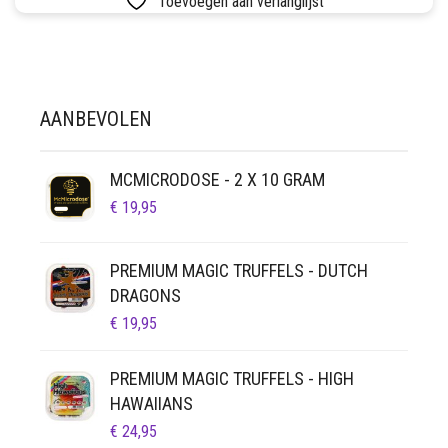
Toevoegen aan verlanglijst
MEERDERE
€ 14,95
LUCHTDICHT
FILTERS
VARIATIES.
DEZE
SETS
OPTIE
KAN
VETVRIJ PAPIER
AANBEVOLEN
GEKOZEN
WORDEN
OP
MCMICRODOSE - 2 X 10 GRAM
DE
€
19,95
PRODUCTPAGINA
PREMIUM MAGIC TRUFFELS - DUTCH
DRAGONS
€
19,95
PREMIUM MAGIC TRUFFELS - HIGH
HAWAIIANS
€
24,95