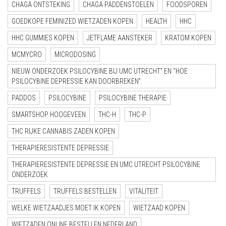
CHAGA ONTSTEKING
CHAGA PADDENSTOELEN
FOODSPOREN
GOEDKOPE FEMINIZED WIETZADEN KOPEN
HEALTH
HHC
HHC GUMMIES KOPEN
JETFLAME AANSTEKER
KRATOM KOPEN
MCMYCRO
MICRODOSING
NIEUW ONDERZOEK PSILOCYBINE BIJ UMC UTRECHT” EN “HOE
PSILOCYBINE DEPRESSIE KAN DOORBREKEN”.
PADDOS
PSILOCYBINE
PSILOCYBINE THERAPIE
SMARTSHOP HOOGEVEEN
THC-H
THC-P
THC RIJKE CANNABIS ZADEN KOPEN
THERAPIERESISTENTE DEPRESSIE
THERAPIERESISTENTE DEPRESSIE EN UMC UTRECHT PSILOCYBINE
ONDERZOEK
TRUFFELS
TRUFFELS BESTELLEN
VITALITEIT
WELKE WIETZAADJES MOET IK KOPEN
WIETZAAD KOPEN
WIETZADEN ONLINE BESTELLEN NEDERLAND