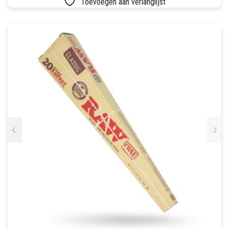
Toevoegen aan verlanglijst
SETS
VETVRIJ PAPIER