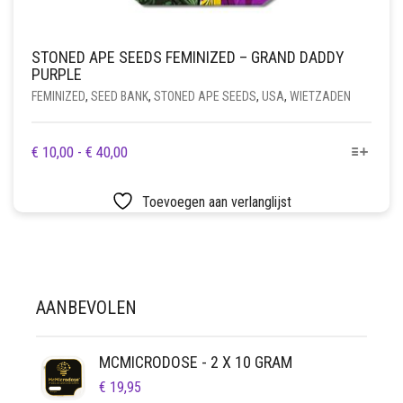
STONED APE SEEDS FEMINIZED – GRAND DADDY
PURPLE
FEMINIZED
,
SEED BANK
,
STONED APE SEEDS
,
USA
,
WIETZADEN
DIT
PRIJSKLASSE:
€
10,00
-
€
40,00
PRODUCT
€ 10,00
HEEFT
TOT
Toevoegen aan verlanglijst
MEERDERE
€ 40,00
VARIATIES.
DEZE
OPTIE
KAN
AANBEVOLEN
GEKOZEN
WORDEN
OP
MCMICRODOSE - 2 X 10 GRAM
DE
€
19,95
PRODUCTPAGINA