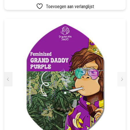
LUCHTDICHT
FILTERS
Toevoegen aan verlanglijst
SETS
VETVRIJ PAPIER