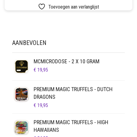
LUCHTDICHT
FILTERS
Toevoegen aan verlanglijst
SETS
VETVRIJ PAPIER
AANBEVOLEN
MCMICRODOSE - 2 X 10 GRAM
€
19,95
PREMIUM MAGIC TRUFFELS - DUTCH
DRAGONS
€
19,95
PREMIUM MAGIC TRUFFELS - HIGH
HAWAIIANS