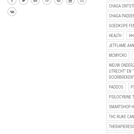
CHAGA ONTST
CHAGA PADDE
GOEDKOPE FE
HEALTH
HH
JETFLAME AA
MCMYCRO
NIEUW ONDERZ
UTRECHT” EN 
DOORBREKEN”
PADDOS
P
PSILOCYBINE 
SMARTSHOP 
THC RIJKE CA
THERAPIERESI