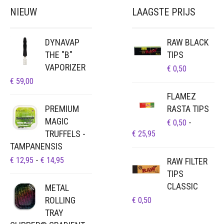
NIEUW
LAAGSTE PRIJS
DYNAVAP
RAW BLACK
THE "B"
TIPS
VAPORIZER
€
0,50
€
59,00
FLAMEZ
PREMIUM
RASTA TIPS
MAGIC
€
0,50
-
TRUFFELS -
PRIJSKLASSE:
€
25,95
€ 0,50
TAMPANENSIS
TOT
PRIJSKLASSE:
€
12,95
-
€
14,95
RAW FILTER
€ 25,95
€ 12,95
TIPS
TOT
CLASSIC
METAL
€ 14,95
ROLLING
€
0,50
TRAY