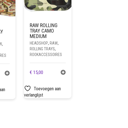
RAW ROLLING
TRAY CAMO
AY
MEDIUM
HEADSHOP
,
RAW
,
W
,
ROLLING TRAYS
,
ROOKACCESSOIRES
RES
€
15,00
Toevoegen aan
aan
verlanglijst