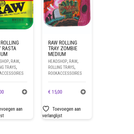
 ROLLING
RAW ROLLING
Y RASTA
TRAY ZOMBIE
IUM
MEDIUM
SHOP
,
RAW
,
HEADSHOP
,
RAW
,
NG TRAYS
,
ROLLING TRAYS
,
ACCESSOIRES
ROOKACCESSOIRES
00
€
15,00
evoegen aan
Toevoegen aan
jst
verlanglijst