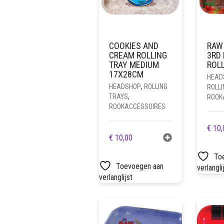
COOKIES AND
RAW 
CREAM ROLLING
3RD 
TRAY MEDIUM
ROLL
17X28CM
HEAD
HEADSHOP
,
ROLLING
ROLLI
TRAYS
,
ROOK
ROOKACCESSOIRES
€
10,
€
10,00
To
Toevoegen aan
verlangli
verlanglijst