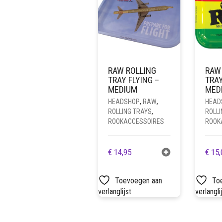
RAW ROLLING
RAW
TRAY FLYING –
TRA
MEDIUM
MED
HEADSHOP
,
RAW
,
HEAD
ROLLING TRAYS
,
ROLLI
ROOKACCESSOIRES
ROOK
€
14,95
€
15,
Toevoegen aan
To
verlanglijst
verlangli