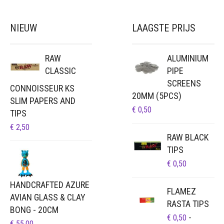
NIEUW
LAAGSTE PRIJS
RAW
ALUMINIUM
CLASSIC
PIPE
SCREENS
CONNOISSEUR KS
20MM (5PCS)
SLIM PAPERS AND
€
0,50
TIPS
€
2,50
RAW BLACK
TIPS
€
0,50
HANDCRAFTED AZURE
FLAMEZ
AVIAN GLASS & CLAY
RASTA TIPS
BONG - 20CM
€
0,50
-
€
55,00