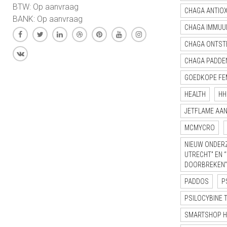
BTW: Op aanvraag
CHAGA ANTIO
BANK: Op aanvraag
CHAGA IMMUU
CHAGA ONTST
CHAGA PADDE
GOEDKOPE FE
HEALTH
HH
JETFLAME AA
MCMYCRO
NIEUW ONDERZ
UTRECHT” EN 
DOORBREKEN”
PADDOS
P
PSILOCYBINE 
SMARTSHOP 