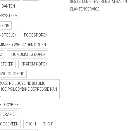
BESTELLEN – LEVEREN & AFHALEN
XIDANTEN
KLANTENSERVICE
NSYSTEEM
EKING
NSTOELEN
FOODSPOREN
MINIZED WIETZADEN KOPEN
C
HHC GUMMIES KOPEN
NSTEKER
KRATOM KOPEN
MICRODOSING
OEK PSILOCYBINE BIJ UMC
“HOE PSILOCYBINE DEPRESSIE KAN
.
SILOCYBINE
THERAPIE
HOOGEVEEN
THC-H
THC-P