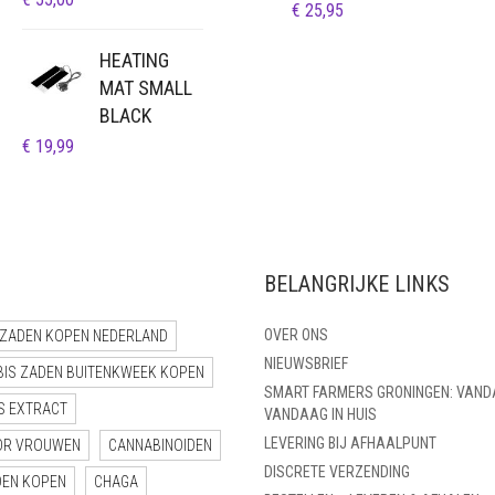
PRIJSKLASSE:
€
25,95
€ 0,50
TOT
HEATING
€ 25,95
MAT SMALL
BLACK
€
19,99
BELANGRIJKE LINKS
OVER ONS
ZADEN KOPEN NEDERLAND
NIEUWSBRIEF
BIS ZADEN BUITENKWEEK KOPEN
SMART FARMERS GRONINGEN: VAND
S EXTRACT
VANDAAG IN HUIS
LEVERING BIJ AFHAALPUNT
OR VROUWEN
CANNABINOIDEN
DISCRETE VERZENDING
DEN KOPEN
CHAGA