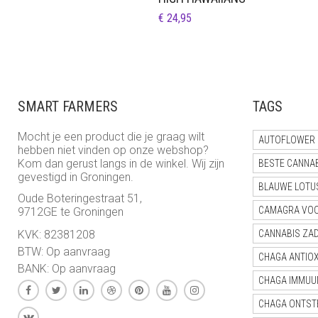
€
24,95
SMART FARMERS
TAGS
Mocht je een product die je graag wilt
AUTOFLOWER 
hebben niet vinden op onze webshop?
Kom dan gerust langs in de winkel. Wij zijn
BESTE CANNA
gevestigd in Groningen.
BLAUWE LOTU
Oude Boteringestraat 51,
CAMAGRA VO
9712GE te Groningen
KVK: 82381208
CANNABIS ZA
BTW: Op aanvraag
CHAGA ANTIO
BANK: Op aanvraag
CHAGA IMMUU
CHAGA ONTST