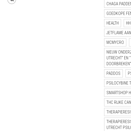
CHAGA PADDE
GOEDKOPE FE
HEALTH
HH
JETFLAME AA
MCMYCRO
NIEUW ONDERZ
UTRECHT” EN 
DOORBREKEN”
PADDOS
P
PSILOCYBINE 
SMARTSHOP 
THC RIJKE CA
THERAPIERESI
THERAPIERESI
UTRECHT PSI