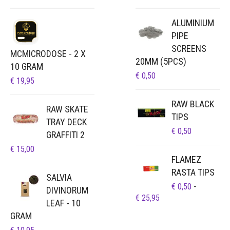
ALUMINIUM
PIPE
SCREENS
MCMICRODOSE - 2 X
20MM (5PCS)
10 GRAM
€
0,50
€
19,95
RAW BLACK
RAW SKATE
TIPS
TRAY DECK
€
0,50
GRAFFITI 2
€
15,00
FLAMEZ
RASTA TIPS
SALVIA
€
0,50
-
DIVINORUM
PRIJSKLASSE:
€
25,95
LEAF - 10
€ 0,50
GRAM
TOT