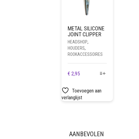
METAL SILICONE
JOINT CLIPPER
HEADSHOP
,
HOUDERS
,
ROOKACCESSOIRES
DIT
€
2,95
PRODUCT
HEEFT
Toevoegen aan
MEERDERE
verlanglijst
VARIATIES.
DEZE
OPTIE
KAN
GEKOZEN
AANBEVOLEN
WORDEN