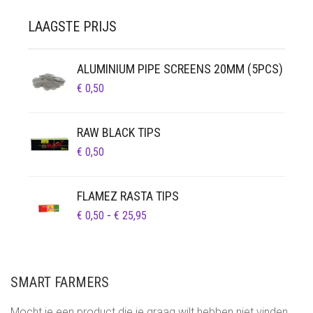
LAAGSTE PRIJS
ALUMINIUM PIPE SCREENS 20MM (5PCS)
€
0,50
RAW BLACK TIPS
€
0,50
FLAMEZ RASTA TIPS
PRIJSKLASSE:
€
0,50
-
€
25,95
€ 0,50
TOT
€ 25,95
SMART FARMERS
Mocht je een product die je graag wilt hebben niet vinden