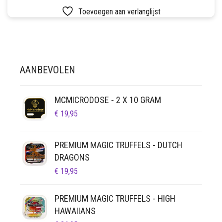
LUCHTDICHT
FILTERS
Toevoegen aan verlanglijst
SETS
VETVRIJ PAPIER
AANBEVOLEN
MCMICRODOSE - 2 X 10 GRAM
€
19,95
PREMIUM MAGIC TRUFFELS - DUTCH
DRAGONS
€
19,95
PREMIUM MAGIC TRUFFELS - HIGH
HAWAIIANS