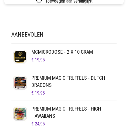
Toevoegen aan verlanglijst
LUCHTDICHT
FILTERS
SETS
VETVRIJ PAPIER
AANBEVOLEN
MCMICRODOSE - 2 X 10 GRAM
€
19,95
PREMIUM MAGIC TRUFFELS - DUTCH
DRAGONS
€
19,95
PREMIUM MAGIC TRUFFELS - HIGH
HAWAIIANS
€
24,95