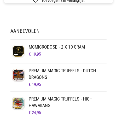
Toevoegen aan verlanglijst
MEERDERE
LUCHTDICHT
FILTERS
VARIATIES.
DEZE
SETS
OPTIE
KAN
VETVRIJ PAPIER
AANBEVOLEN
GEKOZEN
WORDEN
OP
MCMICRODOSE - 2 X 10 GRAM
DE
PRODUCTPAGINA
€
19,95
PREMIUM MAGIC TRUFFELS - DUTCH
DRAGONS
€
19,95
PREMIUM MAGIC TRUFFELS - HIGH
HAWAIIANS
€
24,95