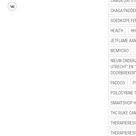
CHAGA ONTST
CHAGA PADDE
GOEDKOPE FE
HEALTH
HH
JETFLAME AA
MCMYCRO
NIEUW ONDERZ
UTRECHT” EN 
DOORBREKEN”
PADDOS
P
PSILOCYBINE 
SMARTSHOP 
THC RIJKE CA
THERAPIERESI
THERAPIERESI