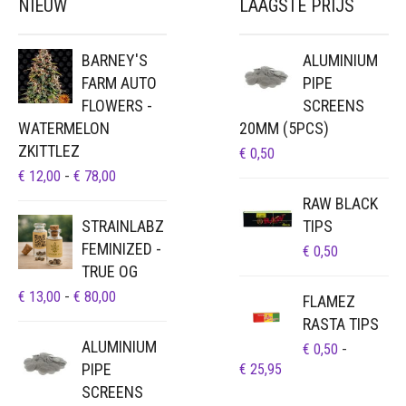
NIEUW
LAAGSTE PRIJS
BARNEY'S
ALUMINIUM
FARM AUTO
PIPE
FLOWERS -
SCREENS
WATERMELON
20MM (5PCS)
ZKITTLEZ
€
0,50
PRIJSKLASSE:
€
12,00
-
€
78,00
€ 12,00
RAW BLACK
TOT
STRAINLABZ
TIPS
€ 78,00
FEMINIZED -
€
0,50
TRUE OG
PRIJSKLASSE:
€
13,00
-
€
80,00
FLAMEZ
€ 13,00
RASTA TIPS
TOT
ALUMINIUM
€
0,50
-
€ 80,00
PIPE
PRIJSKLASSE:
€
25,95
€ 0,50
SCREENS