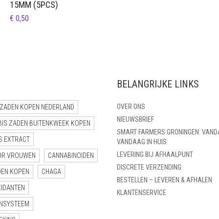
TOT
15MM (5PCS)
€ 25,95
€
0,50
BELANGRIJKE LINKS
OVER ONS
ZADEN KOPEN NEDERLAND
NIEUWSBRIEF
BIS ZADEN BUITENKWEEK KOPEN
SMART FARMERS GRONINGEN: VAND
S EXTRACT
VANDAAG IN HUIS
LEVERING BIJ AFHAALPUNT
OR VROUWEN
CANNABINOIDEN
DISCRETE VERZENDING
DEN KOPEN
CHAGA
BESTELLEN – LEVEREN & AFHALEN
XIDANTEN
KLANTENSERVICE
NSYSTEEM