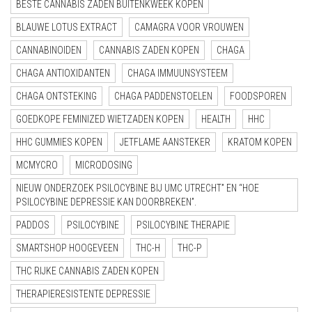
BESTE CANNABIS ZADEN BUITENKWEEK KOPEN
BLAUWE LOTUS EXTRACT
CAMAGRA VOOR VROUWEN
CANNABINOIDEN
CANNABIS ZADEN KOPEN
CHAGA
CHAGA ANTIOXIDANTEN
CHAGA IMMUUNSYSTEEM
CHAGA ONTSTEKING
CHAGA PADDENSTOELEN
FOODSPOREN
GOEDKOPE FEMINIZED WIETZADEN KOPEN
HEALTH
HHC
HHC GUMMIES KOPEN
JETFLAME AANSTEKER
KRATOM KOPEN
MCMYCRO
MICRODOSING
NIEUW ONDERZOEK PSILOCYBINE BIJ UMC UTRECHT” EN “HOE
PSILOCYBINE DEPRESSIE KAN DOORBREKEN”.
PADDOS
PSILOCYBINE
PSILOCYBINE THERAPIE
SMARTSHOP HOOGEVEEN
THC-H
THC-P
THC RIJKE CANNABIS ZADEN KOPEN
THERAPIERESISTENTE DEPRESSIE