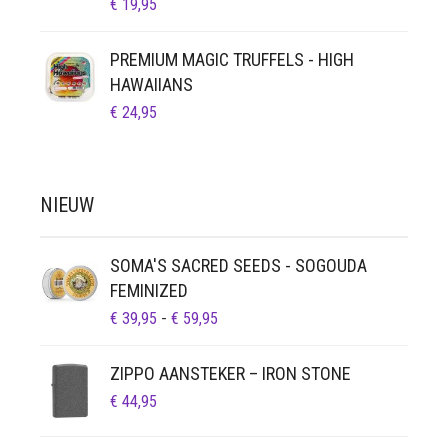
€
19,95
PREMIUM MAGIC TRUFFELS - HIGH
HAWAIIANS
€
24,95
NIEUW
SOMA'S SACRED SEEDS - SOGOUDA
FEMINIZED
PRIJSKLASSE:
€
39,95
-
€
59,95
€ 39,95
TOT
ZIPPO AANSTEKER – IRON STONE
€ 59,95
€
44,95