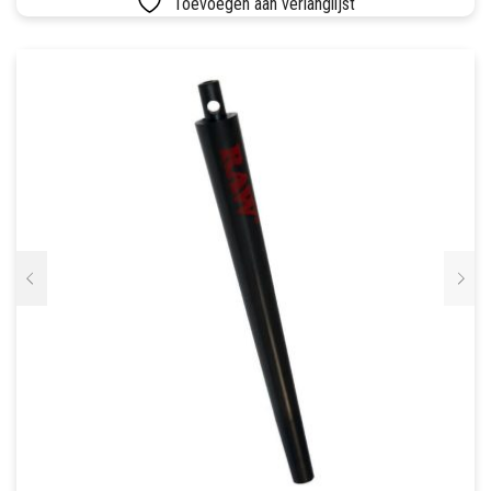
Toevoegen aan verlanglijst
SETS
VETVRIJ PAPIER