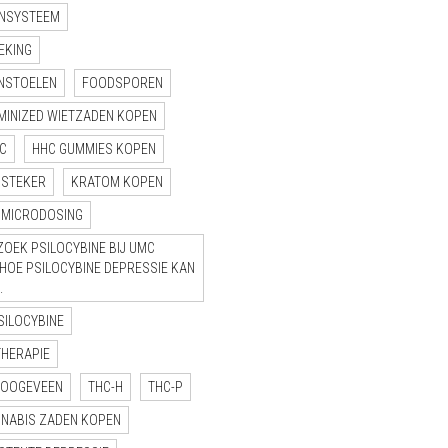
NSYSTEEM
EKING
NSTOELEN
FOODSPOREN
MINIZED WIETZADEN KOPEN
C
HHC GUMMIES KOPEN
NSTEKER
KRATOM KOPEN
MICRODOSING
OEK PSILOCYBINE BIJ UMC
“HOE PSILOCYBINE DEPRESSIE KAN
.
SILOCYBINE
THERAPIE
HOOGEVEEN
THC-H
THC-P
NNABIS ZADEN KOPEN