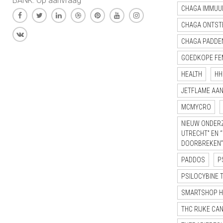
BANK: Op aanvraag
CHAGA IMMUU
CHAGA ONTST
CHAGA PADDE
GOEDKOPE FE
HEALTH
HH
JETFLAME AA
MCMYCRO
NIEUW ONDERZ
UTRECHT” EN 
DOORBREKEN”
PADDOS
P
PSILOCYBINE 
SMARTSHOP 
THC RIJKE CA