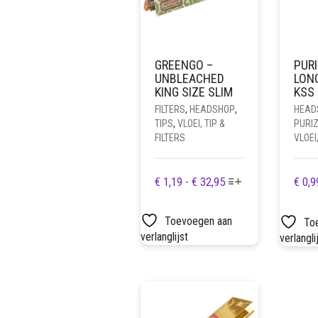
GREENGO –
PUR
UNBLEACHED
LON
KING SIZE SLIM
KSS 
FILTERS
,
HEADSHOP
,
HEAD
TIPS
,
VLOEI, TIP &
PURI
FILTERS
VLOEI,
DIT
PRIJSKLASSE:
€
1,19
-
€
32,95
€
0,9
PRODUCT
€ 1,19
HEEFT
TOT
Toevoegen aan
To
MEERDERE
€ 32,95
verlanglijst
verlangli
VARIATIES.
DEZE
OPTIE
KAN
GEKOZEN