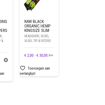
KING
RAW BLACK
ORGANIC HEMP
PERS
KINGSIZE SLIM
W
,
HEADSHOP
,
VLOEI
,
P &
VLOEI, TIP & FILTERS
DIT
PRIJSKLASSE:
€
2,00
-
€
30,00
PRODUCT
€ 2,00
HEEFT
TOT
Toevoegen aan
MEERDERE
€ 30,00
aan
verlanglijst
VARIATIES.
DEZE
OPTIE
KAN
GEKOZEN
WORDEN