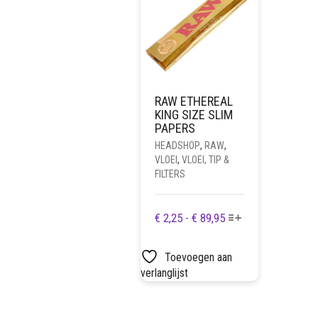
WORDEN
OP
DE
PRODUCTPAGINA
RAW ETHEREAL
KING SIZE SLIM
PAPERS
HEADSHOP
,
RAW
,
VLOEI
,
VLOEI, TIP &
FILTERS
DIT
PRIJSKLASSE:
€
2,25
-
€
89,95
PRODUCT
€ 2,25
HEEFT
TOT
Toevoegen aan
MEERDERE
€ 89,95
verlanglijst
VARIATIES.
DEZE
OPTIE