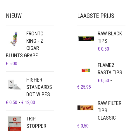
NIEUW
LAAGSTE PRIJS
FRONTO
RAW BLACK
KING - 2
TIPS
CIGAR
€
0,50
BLUNTS GRAPE
€
5,00
FLAMEZ
RASTA TIPS
HIGHER
€
0,50
-
STANDARDS
PRIJSKLASSE:
€
25,95
€ 0,50
DOT WIPES
TOT
PRIJSKLASSE:
€
0,50
-
€
12,00
RAW FILTER
€ 25,95
€ 0,50
TIPS
TOT
CLASSIC
TRIP
€ 12,00
STOPPER
€
0,50