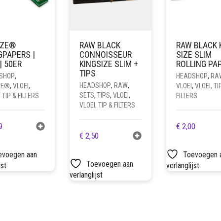
IZE®
RAW BLACK
RAW BLACK 
GPAPERS |
CONNOISSEUR
SIZE SLIM
| 50ER
KINGSIZE SLIM +
ROLLING PA
TIPS
SHOP
,
HEADSHOP
,
RA
HEADSHOP
,
RAW
,
ZE®
,
VLOEI
,
VLOEI
,
VLOEI, TI
SETS
,
TIPS
,
VLOEI
,
 TIP & FILTERS
FILTERS
VLOEI, TIP & FILTERS
9
€
2,00
€
2,50
evoegen aan
Toevoegen 
Toevoegen aan
jst
verlanglijst
verlanglijst