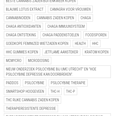
BESTE CANNABIS ZADEN BUITENKWEEK KOPEN
BLAUWE LOTUS EXTRACT
CAMAGRA VOOR VROUWEN
CANNABINOIDEN
CANNABIS ZADEN KOPEN
CHAGA
CHAGA ANTIOXIDANTEN
CHAGA IMMUUNSYSTEEM
CHAGA ONTSTEKING
CHAGA PADDENSTOELEN
FOODSPOREN
GOEDKOPE FEMINIZED WIETZADEN KOPEN
HEALTH
HHC
HHC GUMMIES KOPEN
JETFLAME AANSTEKER
KRATOM KOPEN
MCMYCRO
MICRODOSING
NIEUW ONDERZOEK PSILOCYBINE BIJ UMC UTRECHT” EN “HOE
PSILOCYBINE DEPRESSIE KAN DOORBREKEN”.
PADDOS
PSILOCYBINE
PSILOCYBINE THERAPIE
SMARTSHOP HOOGEVEEN
THC-H
THC-P
THC RIJKE CANNABIS ZADEN KOPEN
THERAPIERESISTENTE DEPRESSIE