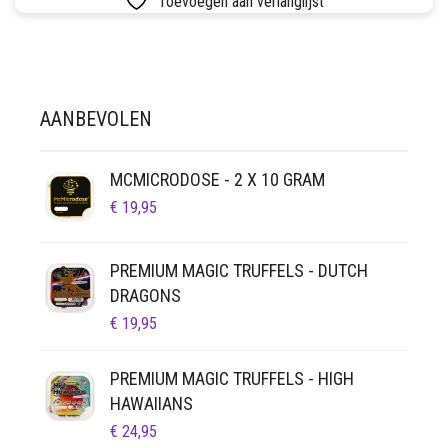
Toevoegen aan verlanglijst
MEERDERE
€ 40,00
LUCHTDICHT
FILTERS
VARIATIES.
DEZE
SETS
OPTIE
KAN
VETVRIJ PAPIER
AANBEVOLEN
GEKOZEN
WORDEN
OP
MCMICRODOSE - 2 X 10 GRAM
DE
€
19,95
PRODUCTPAGINA
PREMIUM MAGIC TRUFFELS - DUTCH
DRAGONS
€
19,95
PREMIUM MAGIC TRUFFELS - HIGH
HAWAIIANS
€
24,95