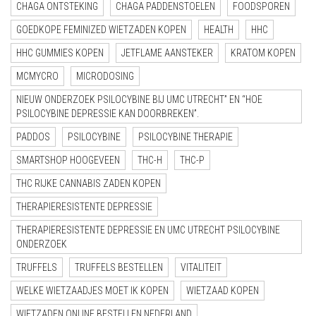
CHAGA ONTSTEKING
CHAGA PADDENSTOELEN
FOODSPOREN
GOEDKOPE FEMINIZED WIETZADEN KOPEN
HEALTH
HHC
HHC GUMMIES KOPEN
JETFLAME AANSTEKER
KRATOM KOPEN
MCMYCRO
MICRODOSING
NIEUW ONDERZOEK PSILOCYBINE BIJ UMC UTRECHT” EN “HOE
PSILOCYBINE DEPRESSIE KAN DOORBREKEN”.
PADDOS
PSILOCYBINE
PSILOCYBINE THERAPIE
SMARTSHOP HOOGEVEEN
THC-H
THC-P
THC RIJKE CANNABIS ZADEN KOPEN
THERAPIERESISTENTE DEPRESSIE
THERAPIERESISTENTE DEPRESSIE EN UMC UTRECHT PSILOCYBINE
ONDERZOEK
TRUFFELS
TRUFFELS BESTELLEN
VITALITEIT
WELKE WIETZAADJES MOET IK KOPEN
WIETZAAD KOPEN
WIETZADEN ONLINE BESTELLEN NEDERLAND