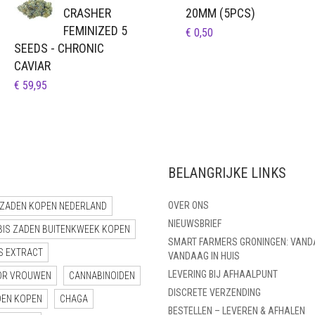
CRASHER
20MM (5PCS)
FEMINIZED 5
€
0,50
SEEDS - CHRONIC
CAVIAR
€
59,95
BELANGRIJKE LINKS
OVER ONS
ZADEN KOPEN NEDERLAND
NIEUWSBRIEF
BIS ZADEN BUITENKWEEK KOPEN
SMART FARMERS GRONINGEN: VAND
S EXTRACT
VANDAAG IN HUIS
LEVERING BIJ AFHAALPUNT
OR VROUWEN
CANNABINOIDEN
DISCRETE VERZENDING
DEN KOPEN
CHAGA
BESTELLEN – LEVEREN & AFHALEN