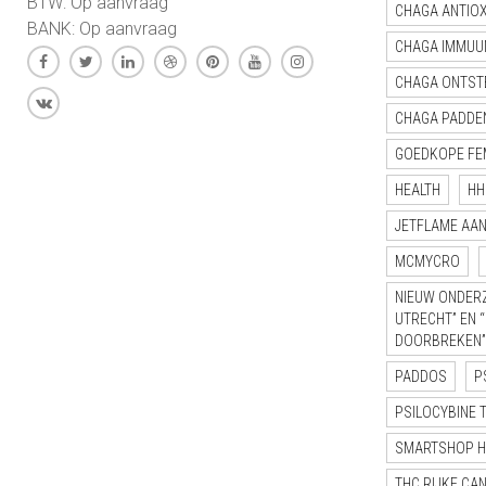
BTW: Op aanvraag
CHAGA ANTIO
BANK: Op aanvraag
CHAGA IMMUU
CHAGA ONTST
CHAGA PADDE
GOEDKOPE FE
HEALTH
HH
JETFLAME AA
MCMYCRO
NIEUW ONDERZ
UTRECHT” EN 
DOORBREKEN”
PADDOS
P
PSILOCYBINE 
SMARTSHOP 
THC RIJKE CA