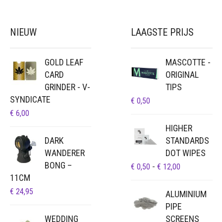
NIEUW
LAAGSTE PRIJS
A
GOLD LEAF
MASCOTTE -
CARD
ORIGINAL
GRINDER - V-
TIPS
SYNDICATE
€
0,50
€
6,00
HIGHER
DARK
STANDARDS
WANDERER
DOT WIPES
BONG –
PRIJSKLAS
€
0,50
-
€
12,00
11CM
€ 0,50
TOT
€
24,95
ALUMINIUM
€ 12,00
PIPE
WEDDING
SCREENS