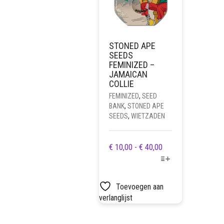
STONED APE
SEEDS
FEMINIZED –
JAMAICAN
COLLIE
FEMINIZED
,
SEED
BANK
,
STONED APE
SEEDS
,
WIETZADEN
DIT
PRIJSKLASSE:
€
10,00
-
€
40,00
PRODUCT
€ 10,00
HEEFT
TOT
MEERDERE
€ 40,00
Toevoegen aan
VARIATIES.
verlanglijst
DEZE
OPTIE
KAN