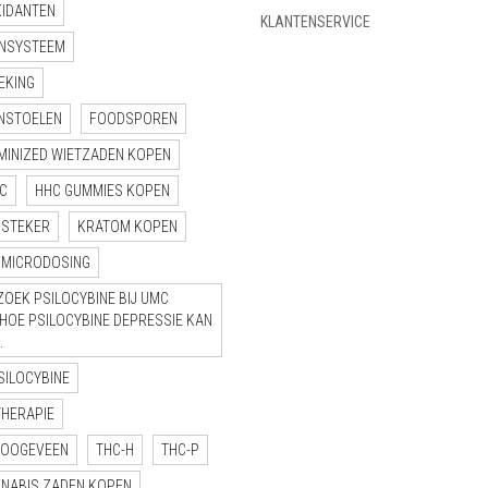
XIDANTEN
KLANTENSERVICE
NSYSTEEM
EKING
NSTOELEN
FOODSPOREN
MINIZED WIETZADEN KOPEN
C
HHC GUMMIES KOPEN
NSTEKER
KRATOM KOPEN
MICRODOSING
OEK PSILOCYBINE BIJ UMC
“HOE PSILOCYBINE DEPRESSIE KAN
.
SILOCYBINE
THERAPIE
HOOGEVEEN
THC-H
THC-P
NNABIS ZADEN KOPEN