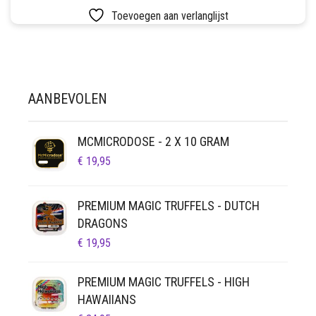
LUCHTDICHT
FILTERS
Toevoegen aan verlanglijst
SETS
VETVRIJ PAPIER
AANBEVOLEN
MCMICRODOSE - 2 X 10 GRAM
€
19,95
PREMIUM MAGIC TRUFFELS - DUTCH
DRAGONS
€
19,95
PREMIUM MAGIC TRUFFELS - HIGH
HAWAIIANS