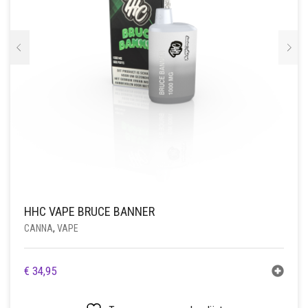
MESCALINE
GRINDERS
REGULAR
MUSCIMOL
CBG
GOUD
DROMERIG
PALMBLAD
PIJPJES
PARTY SUPPLEMENTEN
RAW
USA
TRIPSTOPPER
H4CBD
GROEN
ENERGIEK
CACTUSSEN ZADEN
ONDERDELEN
CARD GRINDERS
RAPÉ
ROLLING TRAYS
SEED BANK
TRUFFELS
HHC-P
ROOD
EXTRACTEN
PEYOTE CACTUSSEN
REINIGING GEREI
HOUT
SALVIA
ROOKACCESSOIRES
SPOREN
THC-H
VLOEISTOF
LUSTOPWEKKEND
SAN PEDRO CACTUSSEN
KURIPE
METAAL
BARNEY’S FARM
WIEROOK
OPSLAG
THC-P
WIT
PSYCHEDELISCH
PLASTIC
ROLMACHINE
CHRONIC CAVIAR
SPOREN INJECTIES
PURIZE®
GEEL
RUSTGEVEND
STEEN
CAPSULEREN
ROYAL QUEEN SEEDS
SPOREPRINTS
VLOEI, TIP & FILTERS
TRIP
FLESJES
SOMA’S SACRED SEEDS
HHC VAPE BRUCE BANNER
WEEGSCHALEN
TRIPSTOPPER
HOUDERS
VLOEI
STONED APE SEEDS
CANNA
,
VAPE
SPIRITUEEL
KISTJE
TIPS
€
34,95
LUCHTDICHT
FILTERS