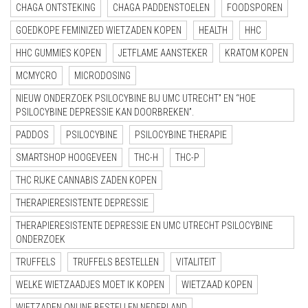
CHAGA ONTSTEKING
CHAGA PADDENSTOELEN
FOODSPOREN
GOEDKOPE FEMINIZED WIETZADEN KOPEN
HEALTH
HHC
HHC GUMMIES KOPEN
JETFLAME AANSTEKER
KRATOM KOPEN
MCMYCRO
MICRODOSING
NIEUW ONDERZOEK PSILOCYBINE BIJ UMC UTRECHT” EN “HOE
PSILOCYBINE DEPRESSIE KAN DOORBREKEN”.
PADDOS
PSILOCYBINE
PSILOCYBINE THERAPIE
SMARTSHOP HOOGEVEEN
THC-H
THC-P
THC RIJKE CANNABIS ZADEN KOPEN
THERAPIERESISTENTE DEPRESSIE
THERAPIERESISTENTE DEPRESSIE EN UMC UTRECHT PSILOCYBINE
ONDERZOEK
TRUFFELS
TRUFFELS BESTELLEN
VITALITEIT
WELKE WIETZAADJES MOET IK KOPEN
WIETZAAD KOPEN
WIETZADEN ONLINE BESTELLEN NEDERLAND