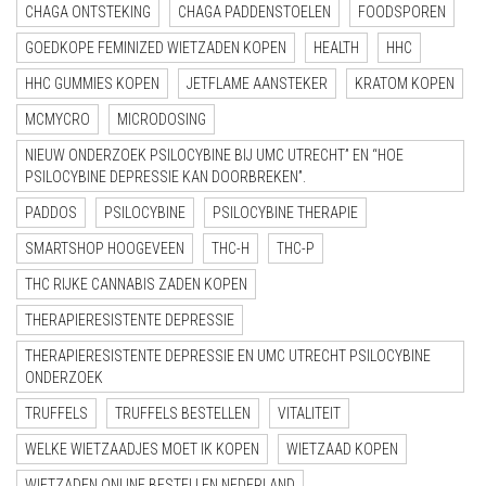
CHAGA ONTSTEKING
CHAGA PADDENSTOELEN
FOODSPOREN
GOEDKOPE FEMINIZED WIETZADEN KOPEN
HEALTH
HHC
HHC GUMMIES KOPEN
JETFLAME AANSTEKER
KRATOM KOPEN
MCMYCRO
MICRODOSING
NIEUW ONDERZOEK PSILOCYBINE BIJ UMC UTRECHT” EN “HOE
PSILOCYBINE DEPRESSIE KAN DOORBREKEN”.
PADDOS
PSILOCYBINE
PSILOCYBINE THERAPIE
SMARTSHOP HOOGEVEEN
THC-H
THC-P
THC RIJKE CANNABIS ZADEN KOPEN
THERAPIERESISTENTE DEPRESSIE
THERAPIERESISTENTE DEPRESSIE EN UMC UTRECHT PSILOCYBINE
ONDERZOEK
TRUFFELS
TRUFFELS BESTELLEN
VITALITEIT
WELKE WIETZAADJES MOET IK KOPEN
WIETZAAD KOPEN
WIETZADEN ONLINE BESTELLEN NEDERLAND