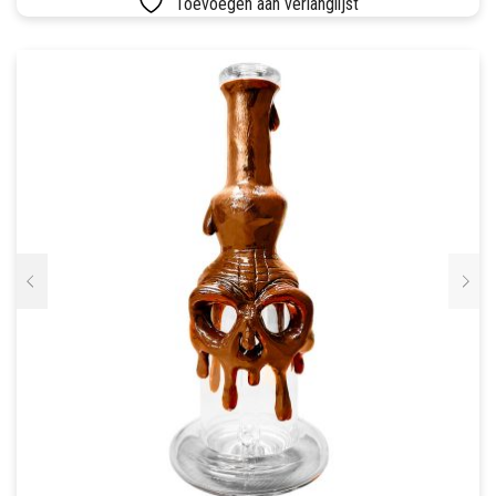
Toevoegen aan verlanglijst
SETS
VETVRIJ PAPIER