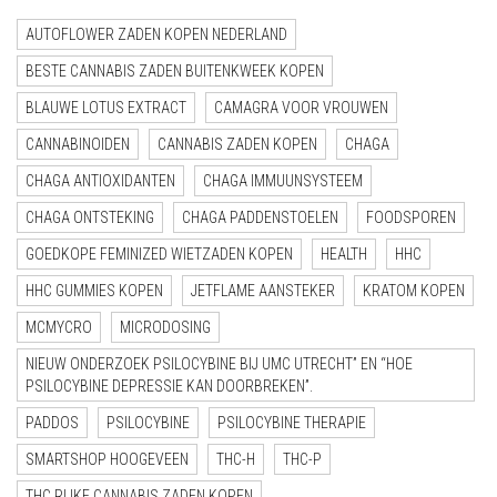
AUTOFLOWER ZADEN KOPEN NEDERLAND
BESTE CANNABIS ZADEN BUITENKWEEK KOPEN
BLAUWE LOTUS EXTRACT
CAMAGRA VOOR VROUWEN
CANNABINOIDEN
CANNABIS ZADEN KOPEN
CHAGA
CHAGA ANTIOXIDANTEN
CHAGA IMMUUNSYSTEEM
CHAGA ONTSTEKING
CHAGA PADDENSTOELEN
FOODSPOREN
GOEDKOPE FEMINIZED WIETZADEN KOPEN
HEALTH
HHC
HHC GUMMIES KOPEN
JETFLAME AANSTEKER
KRATOM KOPEN
MCMYCRO
MICRODOSING
NIEUW ONDERZOEK PSILOCYBINE BIJ UMC UTRECHT” EN “HOE
PSILOCYBINE DEPRESSIE KAN DOORBREKEN”.
PADDOS
PSILOCYBINE
PSILOCYBINE THERAPIE
SMARTSHOP HOOGEVEEN
THC-H
THC-P
THC RIJKE CANNABIS ZADEN KOPEN