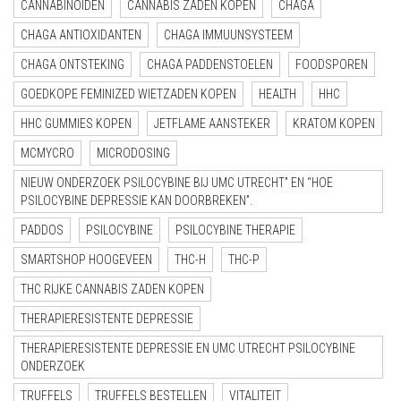
CANNABINOIDEN
CANNABIS ZADEN KOPEN
CHAGA
CHAGA ANTIOXIDANTEN
CHAGA IMMUUNSYSTEEM
CHAGA ONTSTEKING
CHAGA PADDENSTOELEN
FOODSPOREN
GOEDKOPE FEMINIZED WIETZADEN KOPEN
HEALTH
HHC
HHC GUMMIES KOPEN
JETFLAME AANSTEKER
KRATOM KOPEN
MCMYCRO
MICRODOSING
NIEUW ONDERZOEK PSILOCYBINE BIJ UMC UTRECHT” EN “HOE
PSILOCYBINE DEPRESSIE KAN DOORBREKEN”.
PADDOS
PSILOCYBINE
PSILOCYBINE THERAPIE
SMARTSHOP HOOGEVEEN
THC-H
THC-P
THC RIJKE CANNABIS ZADEN KOPEN
THERAPIERESISTENTE DEPRESSIE
THERAPIERESISTENTE DEPRESSIE EN UMC UTRECHT PSILOCYBINE
ONDERZOEK
TRUFFELS
TRUFFELS BESTELLEN
VITALITEIT