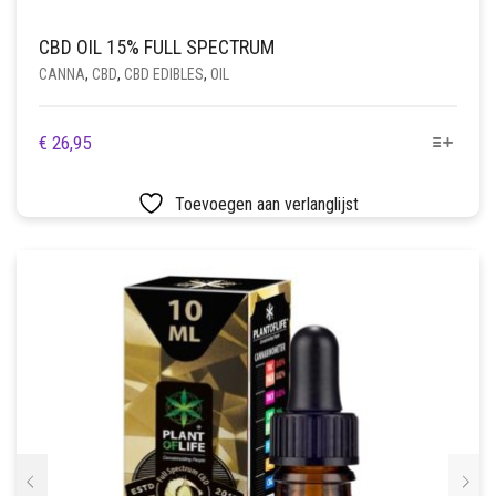
CBD OIL 15% FULL SPECTRUM
CANNA
,
CBD
,
CBD EDIBLES
,
OIL
DIT
€
26,95
PRODUCT
HEEFT
Toevoegen aan verlanglijst
MEERDERE
VARIATIES.
DEZE
OPTIE
KAN
GEKOZEN
WORDEN
OP
DE
PRODUCTPAGINA