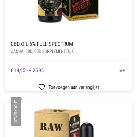
CBD OIL 6% FULL SPECTRUM
CANNA
,
CBD
,
CBD SUPPLEMENTEN
,
OIL
DIT
PRIJSKLASSE:
€
14,95
-
€
25,95
PRODUCT
€ 14,95
HEEFT
TOT
Toevoegen aan verlanglijst
MEERDERE
€ 25,95
VARIATIES.
UITVERKOCHT
DEZE
OPTIE
KAN
GEKOZEN
WORDEN
OP