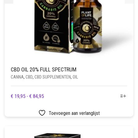
CBD OIL 20% FULL SPECTRUM
CANNA
,
CBD
,
CBD SUPPLEMENTEN
,
OIL
DIT
PRIJSKLASSE:
€
19,95
-
€
84,95
PRODUCT
€ 19,95
HEEFT
TOT
Toevoegen aan verlanglijst
MEERDERE
€ 84,95
VARIATIES.
DEZE
OPTIE