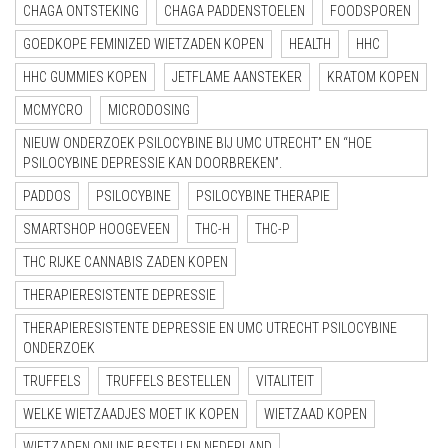
CHAGA ONTSTEKING
CHAGA PADDENSTOELEN
FOODSPOREN
GOEDKOPE FEMINIZED WIETZADEN KOPEN
HEALTH
HHC
HHC GUMMIES KOPEN
JETFLAME AANSTEKER
KRATOM KOPEN
MCMYCRO
MICRODOSING
NIEUW ONDERZOEK PSILOCYBINE BIJ UMC UTRECHT” EN “HOE
PSILOCYBINE DEPRESSIE KAN DOORBREKEN”.
PADDOS
PSILOCYBINE
PSILOCYBINE THERAPIE
SMARTSHOP HOOGEVEEN
THC-H
THC-P
THC RIJKE CANNABIS ZADEN KOPEN
THERAPIERESISTENTE DEPRESSIE
THERAPIERESISTENTE DEPRESSIE EN UMC UTRECHT PSILOCYBINE
ONDERZOEK
TRUFFELS
TRUFFELS BESTELLEN
VITALITEIT
WELKE WIETZAADJES MOET IK KOPEN
WIETZAAD KOPEN
WIETZADEN ONLINE BESTELLEN NEDERLAND