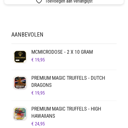
Toevoegen aan verlanglijst
LUCHTDICHT
FILTERS
SETS
VETVRIJ PAPIER
AANBEVOLEN
MCMICRODOSE - 2 X 10 GRAM
€
19,95
PREMIUM MAGIC TRUFFELS - DUTCH
DRAGONS
€
19,95
PREMIUM MAGIC TRUFFELS - HIGH
HAWAIIANS
€
24,95