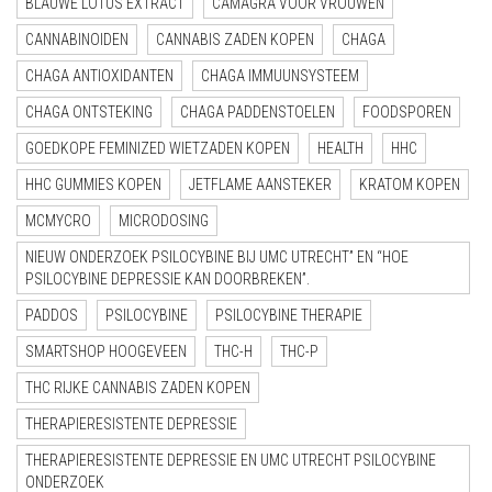
BLAUWE LOTUS EXTRACT
CAMAGRA VOOR VROUWEN
CANNABINOIDEN
CANNABIS ZADEN KOPEN
CHAGA
CHAGA ANTIOXIDANTEN
CHAGA IMMUUNSYSTEEM
CHAGA ONTSTEKING
CHAGA PADDENSTOELEN
FOODSPOREN
GOEDKOPE FEMINIZED WIETZADEN KOPEN
HEALTH
HHC
HHC GUMMIES KOPEN
JETFLAME AANSTEKER
KRATOM KOPEN
MCMYCRO
MICRODOSING
NIEUW ONDERZOEK PSILOCYBINE BIJ UMC UTRECHT” EN “HOE
PSILOCYBINE DEPRESSIE KAN DOORBREKEN”.
PADDOS
PSILOCYBINE
PSILOCYBINE THERAPIE
SMARTSHOP HOOGEVEEN
THC-H
THC-P
THC RIJKE CANNABIS ZADEN KOPEN
THERAPIERESISTENTE DEPRESSIE
THERAPIERESISTENTE DEPRESSIE EN UMC UTRECHT PSILOCYBINE
ONDERZOEK