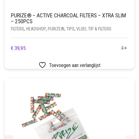
PURIZE® – ACTIVE CHARCOAL FILTERS – XTRA SLIM
– 250PCS
FILTERS
,
HEADSHOP
,
PURIZE®
,
TIPS
,
VLOEI, TIP & FILTERS
DIT
€
39,95
PRODUCT
HEEFT
Toevoegen aan verlanglijst
MEERDERE
VARIATIES.
DEZE
OPTIE
KAN
GEKOZEN
WORDEN
OP
DE
PRODUCTPAGINA