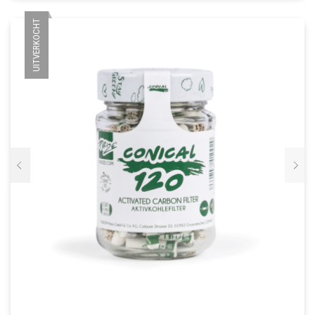
VARIATIES.
UITVERKOCHT
DEZE
OPTIE
KAN
GEKOZEN
WORDEN
OP
DE
PRODUCTPAGINA